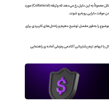
یکی از چالش‌هایی که برخی کاربران صرافی Derive.xyz با آن مواجه شده‌اند، قفل شدن موقتی دارایی‌ها در هنگام تعامل با پلتفرم است.این مشکل معمولاً به این دلیل رخ می‌دهد که وثیقه (Collateral) مورد
ضوع را به‌طور مفصل توضیح دهیم و راه‌حل‌های کاربردی برای
کامل رفع شده باشد، درصورت وجود هر گونه سوال یا ابهام، تیم پشتیبانی آکادمی رمزعلی آماده ی راهنمایی