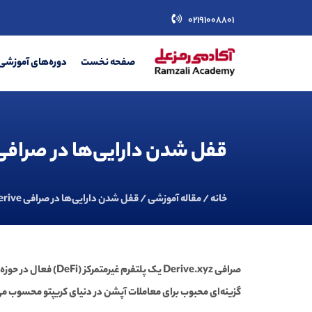
02191008801
صفحه نخست
دوره‌های آموزشی 
قفل شدن دارایی‌ها در صرافی erive
خانه
/
مقاله آموزشی
/ قفل شدن دارایی‌ها در صرافی Derive
صرافی Derive.xyz
یک پلتفرم غیرمتمرکز (DeFi) فعال در حوزه معاملات
گزینه‌ای محبوب برای معاملات آپشن در دنیای کریپتو محسوب م